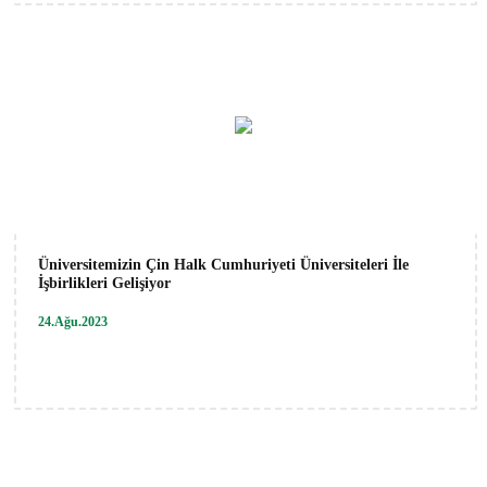
Üniversitemizin Çin Halk Cumhuriyeti Üniversiteleri İle
İşbirlikleri Gelişiyor
24.Ağu.2023