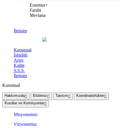
Erasmus+
Farabi
Mevlana
İletişim
Kurumsal
İşbirliği
Arşiv
Kalite
S.S.S.
İletişim
Kurumsal
Hakkımızda
Ekibimiz
Tanıtım
Koordinatörlükler
Kurullar ve Komisyonlar
Misyonumuz
Vizyonumuz