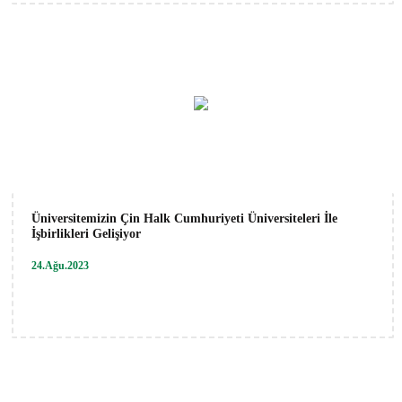
Üniversitemizin Çin Halk Cumhuriyeti Üniversiteleri İle
İşbirlikleri Gelişiyor
24.Ağu.2023