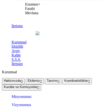
Erasmus+
Farabi
Mevlana
İletişim
Kurumsal
İşbirliği
Arşiv
Kalite
S.S.S.
İletişim
Kurumsal
Hakkımızda
Ekibimiz
Tanıtım
Koordinatörlükler
Kurullar ve Komisyonlar
Misyonumuz
Vizyonumuz