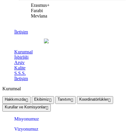
Erasmus+
Farabi
Mevlana
İletişim
Kurumsal
İşbirliği
Arşiv
Kalite
S.S.S.
İletişim
Kurumsal
Hakkımızda
Ekibimiz
Tanıtım
Koordinatörlükler
Kurullar ve Komisyonlar
Misyonumuz
Vizyonumuz