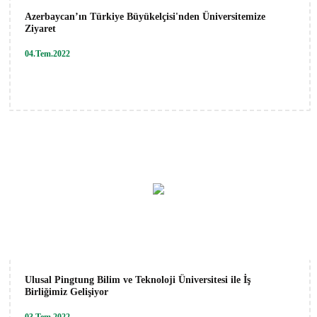
Azerbaycan’ın Türkiye Büyükelçisi'nden Üniversitemize
Ziyaret
04.Tem.2022
Ulusal Pingtung Bilim ve Teknoloji Üniversitesi ile İş
Birliğimiz Gelişiyor
03.Tem.2022