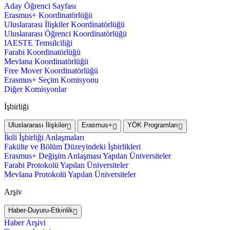
Aday Öğrenci Sayfası
Erasmus+ Koordinatörlüğü
Uluslararası İlişkiler Koordinatörlüğü
Uluslararası Öğrenci Koordinatörlüğü
IAESTE Temsilciliği
Farabi Koordinatörlüğü
Mevlana Koordinatörlüğü
Free Mover Koordinatörlüğü
Erasmus+ Seçim Komisyonu
Diğer Komisyonlar
İşbirliği
Uluslararası İlişkiler
Erasmus+
YÖK Programları
İkili İşbirliği Anlaşmaları
Fakülte ve Bölüm Düzeyindeki İşbirlikleri
Erasmus+ Değişim Anlaşması Yapılan Üniversiteler
Farabi Protokolü Yapılan Üniversiteler
Mevlana Protokolü Yapılan Üniversiteler
Arşiv
Haber-Duyuru-Etkinlik
Haber Arşivi