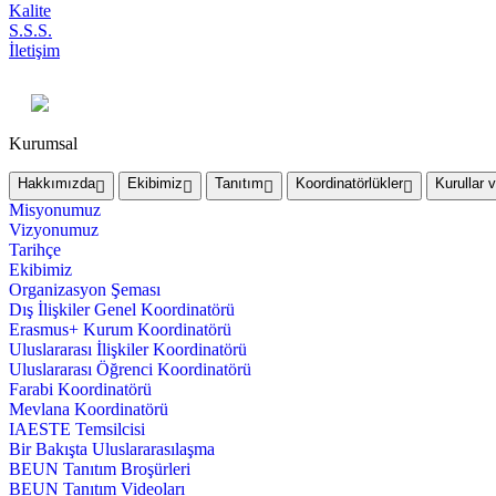
Kalite
S.S.S.
İletişim
Kurumsal
Hakkımızda
Ekibimiz
Tanıtım
Koordinatörlükler
Kurullar 
Misyonumuz
Vizyonumuz
Tarihçe
Ekibimiz
Organizasyon Şeması
Dış İlişkiler Genel Koordinatörü
Erasmus+ Kurum Koordinatörü
Uluslararası İlişkiler Koordinatörü
Uluslararası Öğrenci Koordinatörü
Farabi Koordinatörü
Mevlana Koordinatörü
IAESTE Temsilcisi
Bir Bakışta Uluslararasılaşma
BEUN Tanıtım Broşürleri
BEUN Tanıtım Videoları