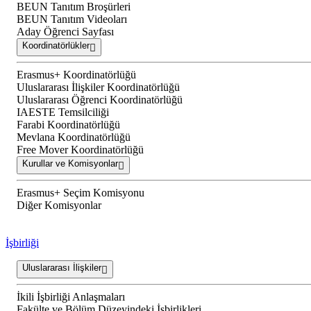
BEUN Tanıtım Broşürleri
BEUN Tanıtım Videoları
Aday Öğrenci Sayfası
Koordinatörlükler
Erasmus+ Koordinatörlüğü
Uluslararası İlişkiler Koordinatörlüğü
Uluslararası Öğrenci Koordinatörlüğü
IAESTE Temsilciliği
Farabi Koordinatörlüğü
Mevlana Koordinatörlüğü
Free Mover Koordinatörlüğü
Kurullar ve Komisyonlar
Erasmus+ Seçim Komisyonu
Diğer Komisyonlar
İşbirliği
Uluslararası İlişkiler
İkili İşbirliği Anlaşmaları
Fakülte ve Bölüm Düzeyindeki İşbirlikleri