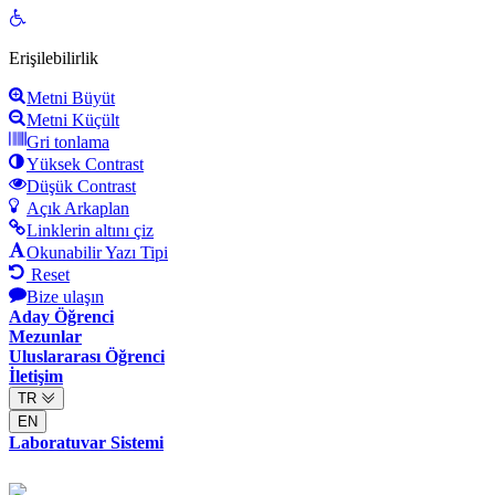
Open
toolbar
Erişilebilirlik
Metni Büyüt
Metni Küçült
Gri tonlama
Yüksek Contrast
Düşük Contrast
Açık Arkaplan
Linklerin altını çiz
Okunabilir Yazı Tipi
Reset
Bize ulaşın
Aday Öğrenci
Mezunlar
Uluslararası Öğrenci
İletişim
TR
EN
Laboratuvar Sistemi