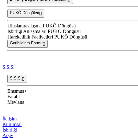
PUKÖ Döngüleri
Uluslararasılaşma PUKÖ Döngüsü
İşbirliği Anlaşmaları PUKÖ Döngüsü
Hareketlilik Faaliyetleri PUKÖ Döngüsü
Geribildirim Formu
S.S.S.
S.S.S.
Erasmus+
Farabi
Mevlana
İletişim
Kurumsal
İşbirliği
Arşiv