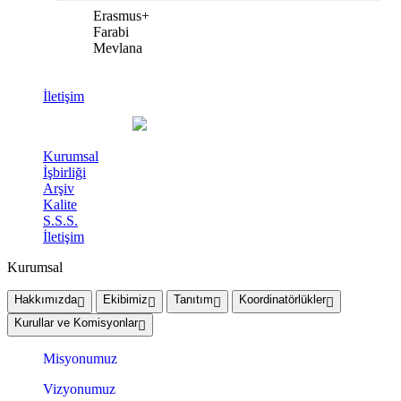
Erasmus+
Farabi
Mevlana
İletişim
Kurumsal
İşbirliği
Arşiv
Kalite
S.S.S.
İletişim
Kurumsal
Hakkımızda
Ekibimiz
Tanıtım
Koordinatörlükler
Kurullar ve Komisyonlar
Misyonumuz
Vizyonumuz